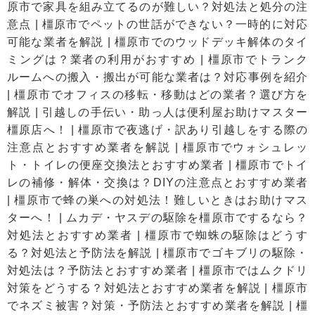
原市で家具を組み立てるのが難しい？対処法と処分の注
意点
|
橿原市でペットの世話ができない？一時的に対応
可能な業者を解説
|
橿原市でのウッドデッキ解体のタイ
ミングは？業者の利用がおすすめ
|
橿原市でトランク
ルームへの搬入・搬出が可能な業者は？対応事例を紹介
|
橿原市でオフィスの移転・移動はどの業者？選び方を
解説
|
引越しの手伝い・助っ人は便利屋お助けマスター
橿原店へ！
|
橿原市で夜逃げ・訳あり引越しをする際の
注意点とおすすめ業者を解説
|
橿原市でウォシュレッ
ト・トイレの便座交換法とおすすめ業者
|
橿原市でトイ
レの補修・解体・交換は？DIYの注意点とおすすめ業者
|
橿原市で蜂の巣への対処法！難しいときはお助けマス
ターへ！
|
ムカデ・ヤスデの駆除を橿原市でするなら？
対処法とおすすめ業者
|
橿原市で蜘蛛の駆除はどうす
る？対処法と予防法を解説
|
橿原市でゴキブリの駆除・
対処法は？予防法とおすすめ業者
|
橿原市ではムクドリ
対策をどうする？対処法とおすすめ業者を解説
|
橿原市
でネズミ被害？対策・予防法とおすすめ業者を解説
|
橿