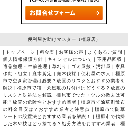
便利屋お助けマスター（橿原店）
|
トップページ
|
料金表
|
お客様の声
|
よくあるご質問
|
個人情報保護方針
|
キャンセルについて
|
不用品回収
|
遺品整理・生前整理
|
草刈り
|
ゴミ屋敷・汚部屋
|
家具
移動・組立
|
庭木剪定
|
庭木伐採
|
便利屋の求人
|
橿原
市で空き家管理は必要？放置のリスクとおすすめ業者を
解説
|
橿原市で猫・犬屋敷の片付けはどうする？放置の
リスクと対処法を解説
|
橿原市でつた・ツルの撤去は可
能？放置の危険性とおすすめ業者
|
橿原市で除草剤散布
の料金目安は？おすすめ業者と注意点
|
橿原市で防草
シートの設置法とおすすめ業者を解説！
|
橿原市で伐採
した木や枝はどう捨てる？処分方法をおすすめ業者
|
橿