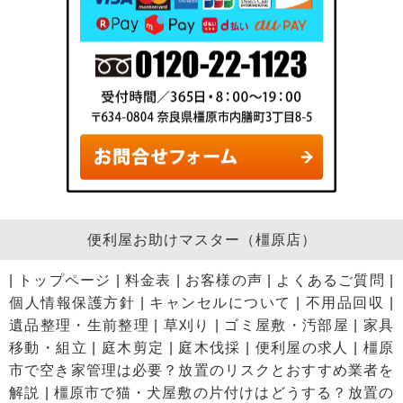
便利屋お助けマスター（橿原店）
|
トップページ
|
料金表
|
お客様の声
|
よくあるご質問
|
個人情報保護方針
|
キャンセルについて
|
不用品回収
|
遺品整理・生前整理
|
草刈り
|
ゴミ屋敷・汚部屋
|
家具
移動・組立
|
庭木剪定
|
庭木伐採
|
便利屋の求人
|
橿原
市で空き家管理は必要？放置のリスクとおすすめ業者を
解説
|
橿原市で猫・犬屋敷の片付けはどうする？放置の