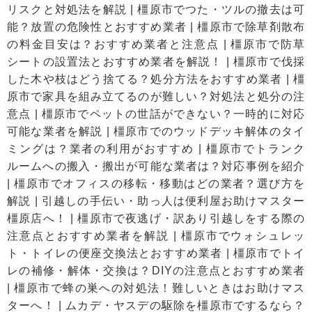
リスクと対処法を解説
|
橿原市でつた・ツルの撤去は可
能？放置の危険性とおすすめ業者
|
橿原市で除草剤散布
の料金目安は？おすすめ業者と注意点
|
橿原市で防草
シートの設置法とおすすめ業者を解説！
|
橿原市で伐採
した木や枝はどう捨てる？処分方法をおすすめ業者
|
橿
原市で家具を組み立てるのが難しい？対処法と処分の注
意点
|
橿原市でペットの世話ができない？一時的に対応
可能な業者を解説
|
橿原市でのウッドデッキ解体のタイ
ミングは？業者の利用がおすすめ
|
橿原市でトランク
ルームへの搬入・搬出が可能な業者は？対応事例を紹介
|
橿原市でオフィスの移転・移動はどの業者？選び方を
解説
|
引越しの手伝い・助っ人は便利屋お助けマスター
橿原店へ！
|
橿原市で夜逃げ・訳あり引越しをする際の
注意点とおすすめ業者を解説
|
橿原市でウォシュレッ
ト・トイレの便座交換法とおすすめ業者
|
橿原市でトイ
レの補修・解体・交換は？DIYの注意点とおすすめ業者
|
橿原市で蜂の巣への対処法！難しいときはお助けマス
ターへ！
|
ムカデ・ヤスデの駆除を橿原市でするなら？